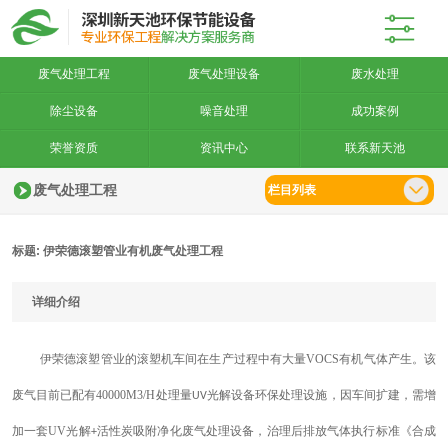
废气处理工程
废气处理设备
废水处理
除尘设备
噪音处理
成功案例
荣誉资质
资讯中心
联系新天池
废气处理工程
栏目列表
标题: 伊荣德滚塑管业有机废气处理工程
详细介绍
伊荣德滚塑管业
的
滚塑机车间在
生产过程中
有
大量
VOCS
有机
气体
产生。该
废气
目前
已配有
40000M3/H
处理量
光解设备
环保
处理
设施
，
因车间扩
建
，
需
增
UV
加一
套
UV
光解
活性炭吸附净化废气处理设备，
治理后排放气体
执行
标准《
合成
+