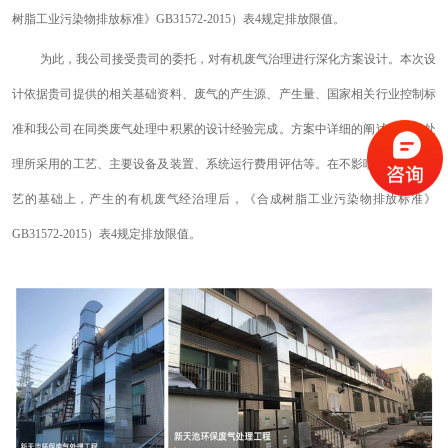
树脂工业污染物排放标准
》
GB31572-2015
）
表
4
规定排放限值
。
为此
，
我公司接受贵司的委托，对有机废气治理进行深化方案设计。本次设
计依据贵司提供的相关基础资料、废气的产生源、产生量、国家相关行业控制标
准和我公司在同类废气处理中积累的设计经验完成。方案中详细的阐述了废气处
理所采用的工艺、主要设备及装置、系统运行费用评估等。在不影响现有
生产工
艺
的基础上，产生的有机废气经治理后，《
合成树脂工业污染物排放标准
》
GB31572-2015
）
表
4
规定排放限值。