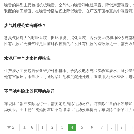
噪音的类型主要包括机械噪音、空气动力噪音和电磁噪音。降低声源噪音，
装配的加工精度。在噪音传播途径上降低噪音。在厂区平面布置集中噪音源
废气处理公式有哪些？
恶臭气体对人的呼吸系统、循环系统、消化系统、内分泌系统和神经系统都
性有机物和无机气味是目前环保控制的挥发性有机物的逸散源之一，需要收
水泥厂生产废水处理措施
生产废水主要包括设备维护外部排水、余热发电系统和实验室废水。除少量
他有害物质，水量小，可通过隔油池和沉淀池处理，直接排入污水管网，进
不同滤料除尘器原理的差异
布袋除尘器在实际运行中，需要定期清除过滤材料。随着除尘量的不断增加
滤效果。由于粉尘初始附着层不断增厚，过滤效率提高，布袋除尘器的阻力
首页
上一页
1
2
3
4
5
6
7
8
9
下